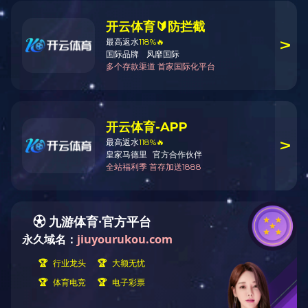
版权所有：同花顺网页版 Copyright by © 2017 www.brightrealtor.com All rights
工信部备案号
公安备案号：
reserved.
：
鲁ICP备17026459号-1
37052302000272
凯胜科技
技术支持：
FH手机版登录入口
|
开云网页版登录入口
|
九游官方端网站登录入口
|
乐
动在线
|
奇异果体育
|
九游网
|
米兰体育
|
WANQIUTONG.COM玩球通
|
B
体育
|